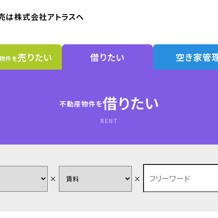
売は株式会社アトラスへ
売りたい
借りたい
空き家管
物件を
借りたい
不動産物件を
RENT
×
×