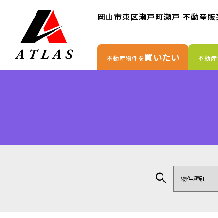
岡山市東区瀬戸町瀬戸
不動産販
買いたい
不動産物件を
不動産
search